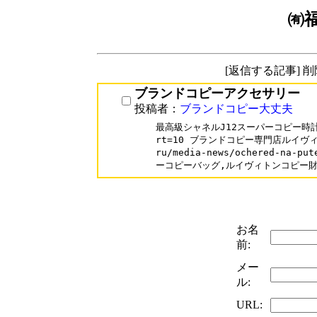
㈲
[返信する記事] 
ブランドコピーアクセサリー
投稿者：
ブランドコピー大丈夫
最高級シャネルJ12スーパーコピー時計N級品
rt=10 ブランドコピー専門店ルイヴィト
ru/media-news/ochered-na-p
ーコピーバッグ,ルイヴィトンコピー
お名
前:
メー
ル:
URL: