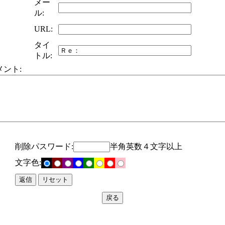
メー
ル:
URL:
タイ
トル:
メント:
削除パスワード:
半角英数４文字以上
文字色: