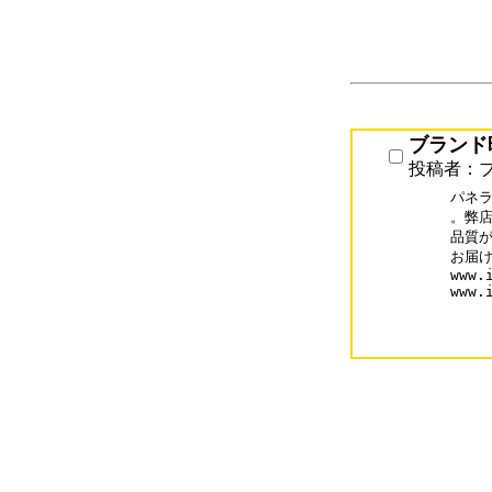
ブランド
投稿者：
パネラ
。弊店
品質が
お届け
www.
www.