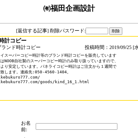
㈲福田企画設計
[返信する記事] 削除パスワード:
時計コピー
ブランド時計コピー
投稿時間：2019/09/25 [水
イスーパーコピー時計等のブランド時計コピーを販売しています

はNOOB自社製のスーパーコピー時計のみ取り扱っていますので、

より安定しています。パネライコピー時計はご注文から１週間で

致します。連絡先:050-4560-1404。

ikebukuro777.com/

ikebukuro777.com/goods/kind_16_1.html

お名
前: