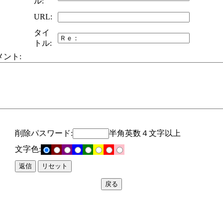
ル:
URL:
タイ
トル:
メント:
削除パスワード:
半角英数４文字以上
文字色: