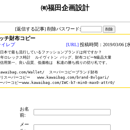
㈲福田企画設計
[返信する記事] 削除パスワード:
ッチ財布コピー
ライレプ
[URL]
投稿時間：2019/03/06 [水
日本で最も流行しているファッションブランドは何ですか？

19年ロレックス時計  ルイヴィトン バッグ、財布コピーN級品大量

信用第一、良い品質、低価格は　私達の勝ち残りの切り札です。

kawaibag.com/Wallet/  スーパーコピーブランド財布

スーパーコピー   www.kawaibag.com/brand-Bvlgari/

お名
前:
メー