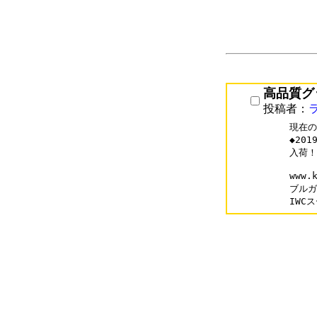
高品質グ
投稿者：
現在の
◆20
入荷！
www.
ブルガリ