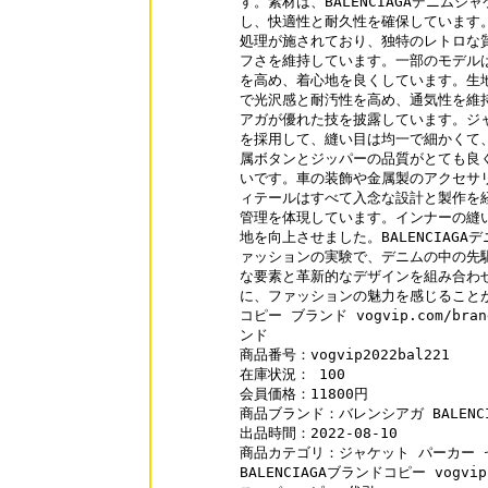
す。素材は、BALENCIAGAデニムジ
し、快適性と耐久性を確保しています。
処理が施されており、独特のレトロな質
フさを維持しています。一部のモデルは
を高め、着心地を良くしています。生地
で光沢感と耐汚性を高め、通気性を維持
アガが優れた技を披露しています。ジャ
を採用して、縫い目は均一で細かくて、
属ボタンとジッパーの品質がとても良く
いです。車の装飾や金属製のアクセサリ
ィテールはすべて入念な設計と製作を経
管理を体現しています。インナーの縫い
地を向上させました。BALENCIAGA
ァッションの実験で、デニムの中の先駆
な要素と革新的なデザインを組み合わせ
に、ファッションの魅力を感じることが
コピー ブランド vogvip.com/brand
ンド

商品番号：vogvip2022bal221

在庫状況： 100

会員価格：11800円

商品ブランド：バレンシアガ BALENCIA
出品時間：2022-08-10

商品カテゴリ：ジャケット パーカー セ
BALENCIAGAブランドコピー vogvip.