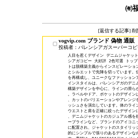
㈲
[返信する記事] 
vogvip.com ブランド 偽物 通販
投稿者：バレンシアガスーパーコピ
人目を惹くデザイン デニムジャケット BA
シアガコピー 大好評 2色可選 トップ
トは脱構築主義からインスピレーション
とシルエットで先陣を切っています。伝
を再構成し、ユニークなファッションア
インスタイルは、バレンシアガのデニム
構築デザインを中心に、ラインの滑らか
。ラペルやドア、ポケットのデザインは
、カットのバリエーションやアレンジを
ッシュさを演出しています。体のライン
ウエストと肩を正確に絞ったデザインに
、デニムジャケットのカジュアル感を残
ーブラインなど、ブランドのアイコニッ
に配置され、ジャケットのスタイリッシ
的にシンプルで張りのあるデザインなの