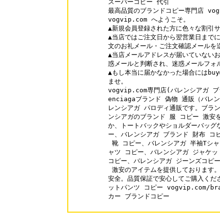
スーパーコピー 代引

最高品質のブランドコピー専門店 vogv
vogvip.com へようこそ。

▲新規会員登録された方に色々な割引サ
▲当店ではご注文日から翌営業日までに
文のお礼メール・ご注文確認メールを送
▲当店メールアドレスが届いていないお
惑メールと判断され、迷惑メールフォル
▲もし本当に届かなかった場合にはbuy@v
ませ。

vogvip.com専門店(バレンシアガ 
enciagaブランド 偽物 通販（バ
レンシアガ パロディ通販です。ブラン
ンシアガのブランド 服 コピー 激安
か、トートバックやショルダーバッグな
ー、バレンシアガ ブランド 財布 コ
 靴 コピー、バレンシアガ 半袖Tシャ
ャツ コピー、バレンシアガ ジャケッ
コピー、バレンシアガ ジーンズコピー
 激安のアイテムを提供しております。
安全。品質保証で安心してご購入くださ
ットパンツ コピー vogvip.com/br
カー ブランドコピー
