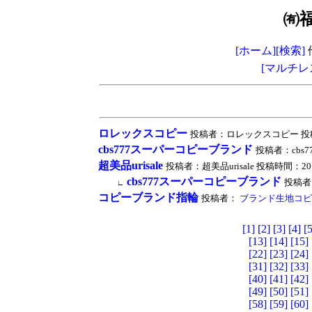
㈲
[ホーム]
[検索]
[マルチレ
ロレックスコピー
投稿者：ロレックスコピー 投稿時間：20
cbs777スーパーコピーブランド
投稿者：cbs777
超美品urisale
投稿者：超美品urisale 投稿時間：2019/06
cbs777スーパーコピーブランド
投稿者：c
∟
コピーブランド指輪
投稿者：
ブランド生地コピ
[1]
[2]
[3]
[4]
[5
[13]
[14]
[15]
[22]
[23]
[24]
[31]
[32]
[33]
[40]
[41]
[42]
[49]
[50]
[51]
[58]
[59]
[60]