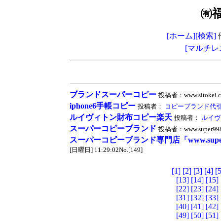
㈲
[ホーム]
[検索]
[マルチレ
ブランドスーパーコピー
投稿者：www.sitokei.c
iphone6手帳コピー
投稿者：
コピーブランド代
ルイヴィトン財布コピー楽天
投稿者：
ルイヴ
スーパーコピーブランド
投稿者：www.super998.
スーパーコピーブランド専門店「www.super9
[日曜日] 11:29:02No.[149]
[1]
[2]
[3]
[4]
[5
[13]
[14]
[15]
[22]
[23]
[24]
[31]
[32]
[33]
[40]
[41]
[42]
[49]
[50]
[51]