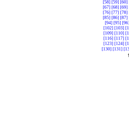
[58]
[59]
[60]
[67]
[68]
[69]
[76]
[77]
[78]
[85]
[86]
[87]
[94]
[95]
[96
[102]
[103]
[
[109]
[110]
[
[116]
[117]
[
[123]
[124]
[
[130]
[131]
[1