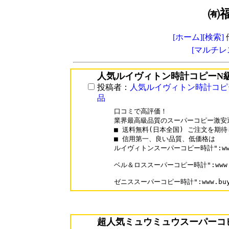
㈲
[ホーム]
[検索]
[マルチレ
人気ルイヴィトン時計コピーN
投稿者：
人気ルイヴィトン時計コピ
品
口コミで高評価！

業界最高級品質のスーパーコピー激安通
■ 送料無料(日本全国) ご注文を期待
■ 信用第一、良い品質、低価格は

ルイヴィトンスーパーコピー時計":www.buy
ベル＆ロススーパーコピー時計":www.buyo
ゼニススーパーコピー時計":www.buyoo1
超人気ミュウミュウスーパーコ