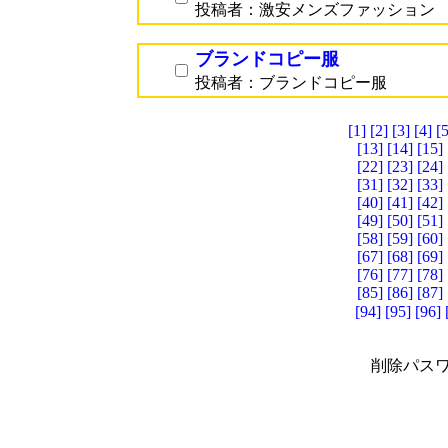
投稿者：激安メンズファッション
ブランドコピー服
投稿者：ブランドコピー服
[1]
[2]
[3]
[4]
[5
[13]
[14]
[15]
[22]
[23]
[24]
[31]
[32]
[33]
[40]
[41]
[42]
[49]
[50]
[51]
[58]
[59]
[60]
[67]
[68]
[69]
[76]
[77]
[78]
[85]
[86]
[87]
[94]
[95]
[96]
削除パスワ