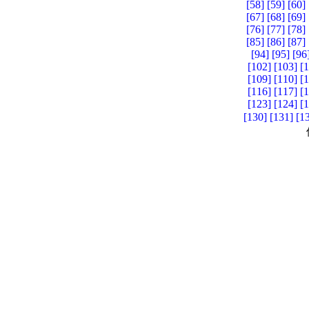
[58]
[59]
[60]
[67]
[68]
[69]
[76]
[77]
[78]
[85]
[86]
[87]
[94]
[95]
[96
[102]
[103]
[
[109]
[110]
[
[116]
[117]
[
[123]
[124]
[
[130]
[131]
[1