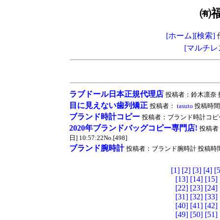
㈲
[ホーム]
[検索]
[マルチレ
ラブドール日本正規代理店
投稿者：鈴木凛奈 投稿時間
目に見えない歯列矯正
投稿者：
tasuto
投稿時間：20
ブランド時計コピー
投稿者：ブランド時計コピー 投稿時間
2020年ブランドバッグコピー専門店!
投稿者：
日] 10:57:22No.[498]
ブランド腕時計
投稿者：ブランド腕時計 投稿時間：2020/
[1]
[2]
[3]
[4]
[5
[13]
[14]
[15]
[22]
[23]
[24]
[31]
[32]
[33]
[40]
[41]
[42]
[49]
[50]
[51]