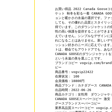
お買い得品 2022 Canada Goo
ケット 秋冬を彩る一着 CANADA G
ョンと暖かさの永遠の選択です。ファッ
しても、その優れた品質とスタイリッシ
得ています。このダウンジャケットの保
性の高い保護を提供することができます
えていません。シンプルなデザインに定
れになることはありません。新しいデザ
ッション好きのニーズに応えています。CA
トは、都会でもアウトドアでも、あなた
CANADA GOOSEのダウンジャケッ
という永遠の美を選ぶことです。

ブランドコピー vogvip.com/brand-
ピー

商品番号：vogvip22422

在庫状況： 100

会員価格：18800円

商品ブランド：カナダグース CANADA G
出品時間：2022-06-26

商品カテゴリ：女性用　ダウンジャケッ
CANADA GOOSEスーパーコピー 激安 vo
グースブランドスーパーコピー

業界高品質スーパーコピー vogvip.c