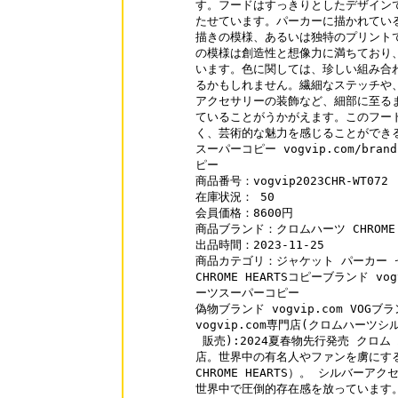
す。フードはすっきりとしたデザインで
たせています。パーカーに描かれている模
描きの模様、あるいは独特のプリントで
の模様は創造性と想像力に満ちており、
います。色に関しては、珍しい組み合わ
るかもしれません。繊細なステッチや、
アクセサリーの装飾など、細部に至るま
ていることがうかがえます。このフード
く、芸術的な魅力を感じることができる
スーパーコピー vogvip.com/brand-
ピー

商品番号：vogvip2023CHR-WT072

在庫状況： 50

会員価格：8600円

商品ブランド：クロムハーツ CHROME H
出品時間：2023-11-25

商品カテゴリ：ジャケット パーカー セ
CHROME HEARTSコピーブランド vogv
ーツスーパーコピー

偽物ブランド vogvip.com VOGブ
vogvip.com専門店(クロムハーツ
 販売):2024夏春物先行発売 クロム
店。世界中の有名人やファンを虜にする
CHROME HEARTS）。 シルバー
世界中で圧倒的存在感を放っています。