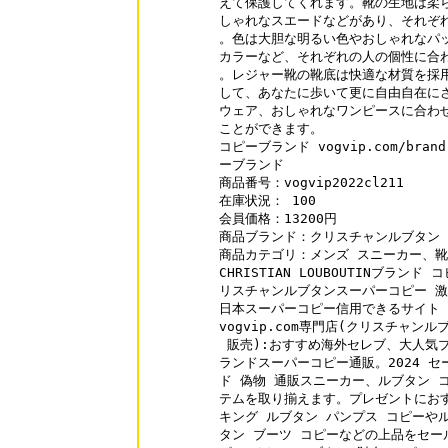
えて保護してくれます。靴の生地は柔ら
しゃれなスエードなどがあり、それぞれ
。色は大胆な明るい色やおしゃれなパッ
カラーなど、それぞれの人の個性に合わ
。レジャー靴の靴底は快適な材質を採用
して、あなたに歩いて更に自由自在にさ
ウェア、おしゃれなワンピースに合わせ
ことができます。

コピーブランド vogvip.com/brand-7
ーブランド

商品番号：vogvip2022cl211

在庫状況： 100

会員価格：13200円

商品ブランド：クリスチャンルブタン Chri
商品カテゴリ：メンズ スニーカー、靴

CHRISTIAN LOUBOUTINブランド コピ
リスチャンルブタンスーパーコピー 激
日本スーパーコピー信用できるサイト vo
vogvip.com専門店(クリスチャン
 販売):おすすめ海外セレブ、大人気
ランドスーパーコピー通販。2024 セール中
ド 偽物 通販スニーカー、ルブタン 
テムを取り揃えます。プレゼントにおす
キング ルブタン パンプス コピーやル
タン ブーツ コピーなどの上品をセー