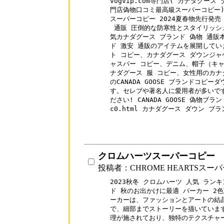
vogvip.com専門店( カナダグー
門店偽物口コミ最高級スーパーコピー)
スーパーコピー 2024夏春物先行発売 C
 通販 圧倒的な防寒性とスタイリッシ
気カナダグース ブランド 偽物 通販
ド 激安 通販のアイテムを展開してい
ト コピー、カナダグース ダウンジャ
ャスパー コピー、デニム、帽子（キャ
ナダグース 服 コピー、女性用のカナ
のCANADA GOOSE ブランドコピ
す。セレブや著名人に愛用者が多いです
ださい! CANADA GOOSE 偽物ブランド 
c0.html カナダグース ダウン ブ
クロムハーツスーパーコピー
投稿者：CHROME HEARTSスー
2023秋冬 クロムハーツ 人気 ランキング
ド 秋のお出かけに最適 パーカー 2色
ーカーは、ファッションとアートの結晶
で、細部までストーリーを描いています
理が施されており、独特のテクスチャー