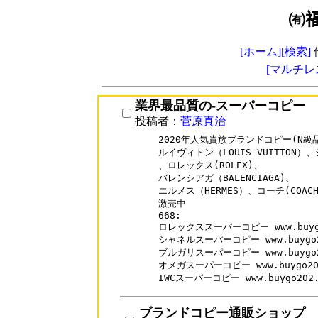
㈲
[ホーム]
[検索]
[マルチレ
業界最品質の-スーパーコピー
投稿者：
菅原真治
2020年人気貴族ブランドコピー(N級品
ルイヴィトン（LOUIS VUITTON）、
、ロレックス(ROLEX)、

バレンシアガ（BALENCIAGA)、

エルメス（HERMES）、コーチ(COACH
激売中

668:

ロレックススーパーコピー www.buygo20
シャネルスーパーコピー www.buygo202.
ブルガリスーパーコピー www.buygo202.
オメガスーパーコピー www.buygo202.c
ブランドコピー通販ショップ