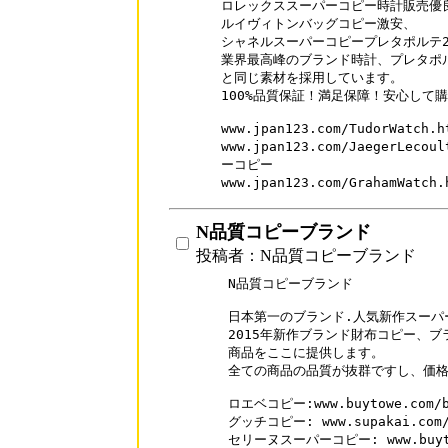
ロレックススーパーコピー時計販売優良
ルイヴィトンバッグコピー激安、

シャネルスーパーコピープレタポルテ20
業界最高峰のブランド時計、プレタポル
と同じ素材を採用しています。

100%品質保証！満足保障！安心して購入
www.jpan123.com/TudorWat
www.jpan123.com/JaegerLec
ーコピー

www.jpan123.com/GrahamWa
N品質コピーブランド
投稿者：N品質コピーブランド
N品質コピーブランド

日本第一のブランド.人気新作スーパ
2015年新作ブランド財布コピー、ブ
商品をここに提供します。

全ての商品の品質が抜群ですし、価格
ロエベコピー:www.buytowe.com/br
グッチコピー: www.supakai.com/b
セリーヌスーパーコピー: www.buytowe