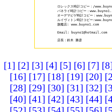
ロレックス時計コピー：/www.buyno1.c
パネライ時計コピー：www.buyno1.com
オーデマピゲ時計コピー：www.buyno1.
ルイヴィトン時計コピー:www.buyno1.c
旗艦店: www.buyno1.com

Email: buyno1@hotmail.com

店長：鈴木 勝彦

[1]
[2]
[3]
[4]
[5]
[6]
[7]
[8
[16]
[17]
[18]
[19]
[20]
[
[28]
[29]
[30]
[31]
[32]
[
[40]
[41]
[42]
[43]
[44]
[
[52]
[53]
[54]
[55]
[56]
[