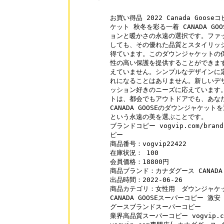
お買い得品 2022 Canada Goo
ケット 秋冬を彩る一着 CANADA G
ョンと暖かさの永遠の選択です。ファッ
しても、その優れた品質とスタイリッシ
得ています。このダウンジャケットの保
性の高い保護を提供することができます
えていません。シンプルなデザインに定
れになることはありません。新しいデザ
ッション好きのニーズに応えています。CA
トは、都会でもアウトドアでも、あなた
CANADA GOOSEのダウンジャケッ
という永遠の美を選ぶことです。

ブランドコピー vogvip.com/brand-
ピー

商品番号：vogvip22422

在庫状況： 100

会員価格：18800円

商品ブランド：カナダグース CANADA G
出品時間：2022-06-26

商品カテゴリ：女性用　ダウンジャケッ
CANADA GOOSEスーパーコピー 激安 vo
グースブランドスーパーコピー

業界高品質スーパーコピー vogvip.c