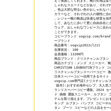
えて保護してくれます。靴の生地は柔ら
しゃれなスエードなどがあり、それぞれ
。色は大胆な明るい色やおしゃれなパッ
カラーなど、それぞれの人の個性に合わ
。レジャー靴の靴底は快適な材質を採用
して、あなたに歩いて更に自由自在にさ
ウェア、おしゃれなワンピースに合わせ
ことができます。

コピーブランド vogvip.com/brand-7
ーブランド

商品番号：vogvip2022cl211

在庫状況： 100

会員価格：13200円

商品ブランド：クリスチャンルブタン Chri
商品カテゴリ：メンズ スニーカー、靴

CHRISTIAN LOUBOUTINブランド コピ
リスチャンルブタンスーパーコピー 激
日本スーパーコピー信用できるサイト vo
vogvip.com専門店(クリスチャン
 販売):おすすめ海外セレブ、大人気
ランドスーパーコピー通販。2024 セール中
ド 偽物 通販スニーカー、ルブタン 
テムを取り揃えます。プレゼントにおす
キング ルブタン パンプス コピーやル
タン ブーツ コピーなどの上品をセー