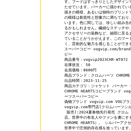
す。フードはすっきりとしたデザインで
たせています。パーカーに描かれている模
描きの模様、あるいは独特のプリントで
の模様は創造性と想像力に満ちており、
います。色に関しては、珍しい組み合わ
るかもしれません。繊細なステッチや、
アクセサリーの装飾など、細部に至るま
ていることがうかがえます。このフード
く、芸術的な魅力を感じることができる
スーパーコピー vogvip.com/brand-
ピー

商品番号：vogvip2023CHR-WT072

在庫状況： 50

会員価格：8600円

商品ブランド：クロムハーツ CHROME H
出品時間：2023-11-25

商品カテゴリ：ジャケット パーカー セ
CHROME HEARTSコピーブランド vogv
ーツスーパーコピー

偽物ブランド vogvip.com VOGブ
vogvip.com専門店(クロムハーツ
 販売):2024夏春物先行発売 クロム
店。世界中の有名人やファンを虜にする
CHROME HEARTS）。 シルバー
世界中で圧倒的存在感を放っています。