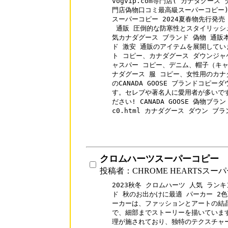
vogvip.com専門店( カナダグー
門店偽物口コミ最高級スーパーコピー)
スーパーコピー 2024夏春物先行発売 C
 通販 圧倒的な防寒性とスタイリッシ
気カナダグース ブランド 偽物 通販
ド 激安 通販のアイテムを展開してい
ト コピー、カナダグース ダウンジャ
ャスパー コピー、デニム、帽子（キャ
ナダグース 服 コピー、女性用のカナ
のCANADA GOOSE ブランドコピ
す。セレブや著名人に愛用者が多いです
ださい! CANADA GOOSE 偽物ブランド 
c0.html カナダグース ダウン ブ
クロムハーツスーパーコピー
投稿者：CHROME HEARTSスー
2023秋冬 クロムハーツ 人気 ランキング
ド 秋のお出かけに最適 パーカー 2色
ーカーは、ファッションとアートの結晶
で、細部までストーリーを描いています
理が施されており、独特のテクスチャー