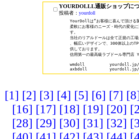
YOURDOLLL通販ショップに
投稿者：
yourdoll
YourDollは“お客様に喜んで頂ける
柔軟にお客様のニーズ・時代の変化に
す。

当社のリアルドールは全て正規の工場
、幅広いデザインで、300体以上のT
供しております。

信用第一の最高級ラブドール専門店 Your
wmdoll		yourdoll.jp/product-tag/wmdoll/

[1]
[2]
[3]
[4]
[5]
[6]
[7]
[8
[16]
[17]
[18]
[19]
[20]
[
[28]
[29]
[30]
[31]
[32]
[
[40]
[41]
[42]
[43]
[44]
[