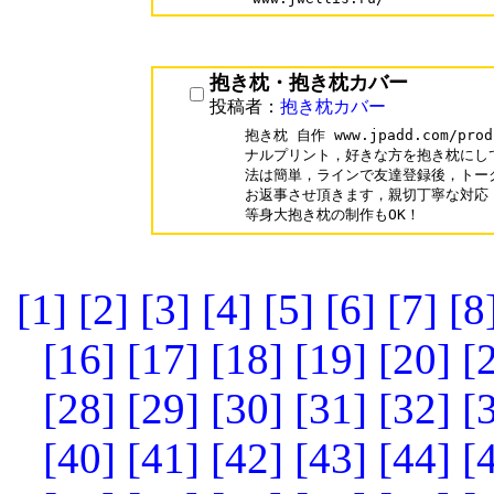
抱き枕・抱き枕カバー
投稿者：
抱き枕カバー
抱き枕 自作 www.jpadd.com/pro
ナルプリント，好きな方を抱き枕にし
法は簡単，ラインで友達登録後，トー
お返事させ頂きます，親切丁寧な対応
[1]
[2]
[3]
[4]
[5]
[6]
[7]
[8
[16]
[17]
[18]
[19]
[20]
[
[28]
[29]
[30]
[31]
[32]
[
[40]
[41]
[42]
[43]
[44]
[