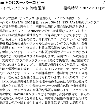
p.com VOGスーパーコピー
レイバンブランド 偽物 通販
投稿時間：2025/04/17 [木曜
ルアップ効果 サングラス 多色選択可 レイバン偽物ブランド メ

イバン RAYBAN 2022春夏 size：56-12 135 RAYBANのサングラス

と品質を完璧に融合して、消費者に箇性と高品質の製品を提供し

製品のスタイル上、RAYBANサングラスは多様なスタイルを持って

それぞれの消費者の箇性的なニーズを満たすことができます。定

のからおしゃれなものまで、それぞれユニークなデザインが特徴

消費者は自分の好みやスタイルに合ったサングラスを選び、自分

を表現することができます。材質は高品質のものを使用しており

を保証しています。フレームの材質は金属やプラスチックなど様

材質によって特徴やスタイルがあります。金属フレームの質感は

、丈夫です;プラスチックフレームは軽くて快適で、色が豊富です

グラスの核となるレンズに、高品質の光学レンズを採用し、優れ

性能と保護性能を備えています。レイバンでは、ディテールと品

だわっています。フレームの製作過程で、素材に細かい加工や処

され、なめらかな質感に仕上げられています。レンズのコーティ

、レンズの耐摩耗性と防反射性能を高めるためにも非常に優れて

。組み立ての過程で、労働者は一つ一つの部品の取り付け状況を

検査して、サングラスの全体的な品質を確保します。ファッショ

流の中で、RAYBANサングラスはその箇性と品質の融合で、多くの

のお気に入りの物になりました。装着者の個性を表現するだけで

高品質な使用体験を提供します。日常生活でも特別な場面でも、
