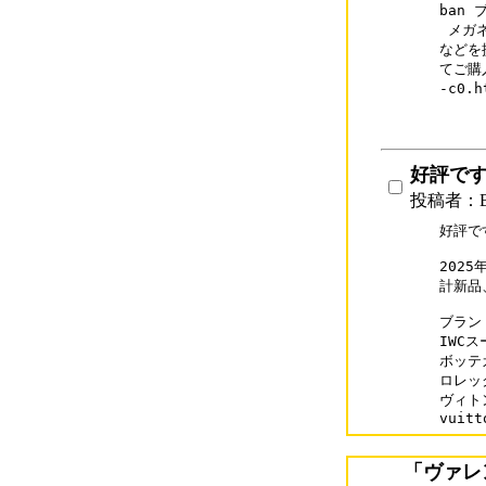
ban
 メガ
などを
てご購入
-c0.
好評です
投稿者：B
好評です
202
計新品
ブランド
IWCスー
ボッテガ
ロレック
ヴィトン
vuitt
「ヴァレ