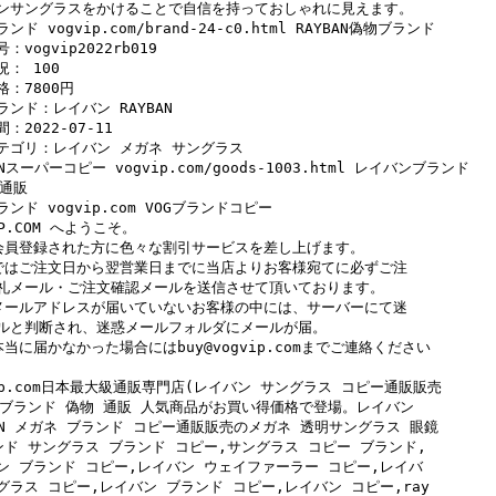
ンサングラスをかけることで自信を持っておしゃれに見えます。

ンド vogvip.com/brand-24-c0.html RAYBAN偽物ブランド

：vogvip2022rb019

： 100

：7800円

ンド：レイバン RAYBAN

：2022-07-11

テゴリ：レイバン メガネ サングラス

ANスーパーコピー vogvip.com/goods-1003.html レイバンブランド

通販

ンド vogvip.com VOGブランドコピー

IP.COM へようこそ。

会員登録された方に色々な割引サービスを差し上げます。

ではご注文日から翌営業日までに当店よりお客様宛てに必ずご注

礼メール・ご注文確認メールを送信させて頂いております。

メールアドレスが届いていないお客様の中には、サーバーにて迷

ルと判断され、迷惑メールフォルダにメールが届。

本当に届かなかった場合にはbuy@vogvip.comまでご連絡ください

vip.com日本最大級通販専門店(レイバン サングラス コピー通販販売

にブランド 偽物 通販 人気商品がお買い得価格で登場。レイバン 

BAN メガネ ブランド コピー通販販売のメガネ 透明サングラス 眼鏡

ンド サングラス ブランド コピー,サングラス コピー ブランド,

ン ブランド コピー,レイバン ウェイファーラー コピー,レイバ

グラス コピー,レイバン ブランド コピー,レイバン コピー,ray
