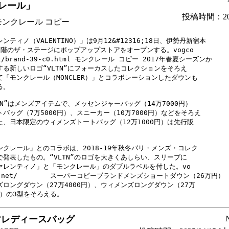
レール」
投稿時間：2020
ンクレール コピー
ンティノ（VALENTINO）」は9月12&#12316;18日、伊勢丹新宿本

1階のザ・ステージにポップアップストアをオープンする。vogco

-39-c0.html	モンクレール コピー 2017年春夏シーズンか

する新しいロゴ“VLTN”にフォーカスしたコレクションをそろえ

て「モンクレール（MONCLER）」とコラボレーションしたダウンも

。

TN”はメンズアイテムで、メッセンジャーバッグ（14万7000円）

バッグ（7万5000円）、スニーカー（10万7000円）などをそろえ

た、日本限定のウィメンズトートバッグ（12万1000円）は先行販



ンクレール」とのコラボは、2018-19年秋冬パリ・メンズ・コレク

で発表したもの。“VLTN”のロゴを大きくあしらい、スリーブに

ァレンティノ」と「モンクレール」のダブルラベルを付した。vo

ドメンズショートダウン（26万円）

ズロングダウン（27万4000円）、ウィメンズロングダウン（27万

円）の3型をそろえる。
すレディースバッグ