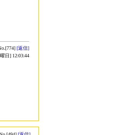
No.[774]
[返信]
日] 12:03:44
No.[494]
[返信]