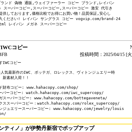
 ブランド 偽物 通販,ウェイファーラー コピー ブランド,レイバン

ネ スーパーコピー,スーパーコピー,スーパーコピー 激安 代引き

提供しております,価格比較でお得にお買い物！品質保証,安心し

ください! レイバン サングラス コピー vogvip.com/brand-24

html レイバン メガネ スーパーコピー

IWCコピー
FB
投稿時間：2025/04/15 [火曜
IWCコピー

5年人気最新作のIWC、ボッテガ、ロレックス、ヴィトンジュエリー時

、新素材入荷！！

財布コピー: www.hahacopy.com/shop/

パーコピー: watch.hahacopy.com/iwc_supercopy/

スーパーコピー: www.hahacopy.com/bottegaveneta/

ススーパーコピー：watch.hahacopy.com/rolex_supercopy/

ジュエリースーパーコピー: www.hahacopy.com/jewelry/louis

on/
ンティノ」が伊勢丹新宿でポップアップ