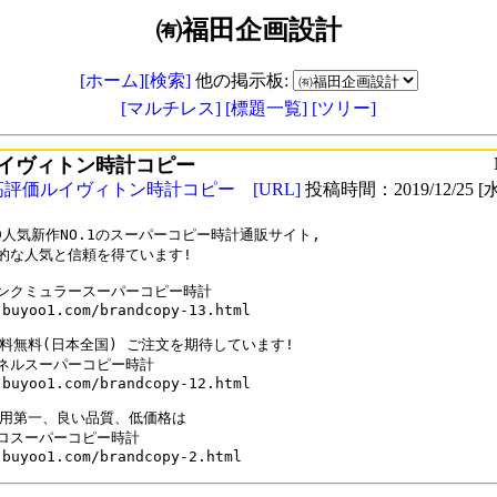
㈲福田企画設計
[ホーム]
[検索]
他の掲示板:
[マルチレス]
[標題一覧]
[ツリー]
イヴィトン時計コピー
高評価ルイヴィトン時計コピー
[URL]
投稿時間：2019/12/25 [水
19人気新作NO.1のスーパーコピー時計通販サイト,

的な人気と信頼を得ています!

ンクミュラースーパーコピー時計

.buyoo1.com/brandcopy-13.html

送料無料(日本全国) ご注文を期待しています!

ネルスーパーコピー時計

.buyoo1.com/brandcopy-12.html

信用第一、良い品質、低価格は

ロスーパーコピー時計

.buyoo1.com/brandcopy-2.html