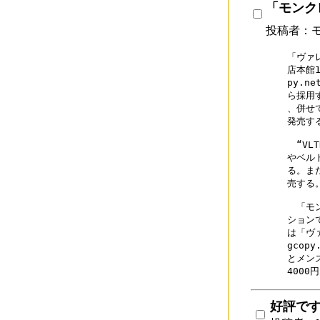
「モンク
投稿者：モ
「ヴァレ
店本館
py.net/brand
ら採用
、併せ
発売する
　“VL
やベルト
る。ま
売する。
　「モ
ション
は「ヴ
gcopy.net/	  スーパーコピーブラン
とメン
4000
好評で