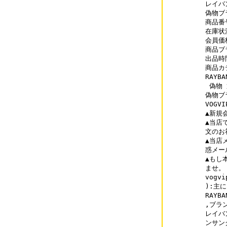
レイバ
偽物ブラ
商品番号
在庫状況
会員価格
商品ブラ
出品時間
商品カ
RAYB
 偽物 
偽物ブラ
VOGV
▲新規
▲当店
文のお
▲当店
惑メー
▲もし
ませ。

vog
):主
RAY
,ブラ
レイバ
ンサン