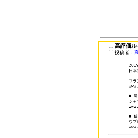
高評価ル
投稿者：
20
日本
フラ
www
■ 
シャ
www
■ 
ウブ
www