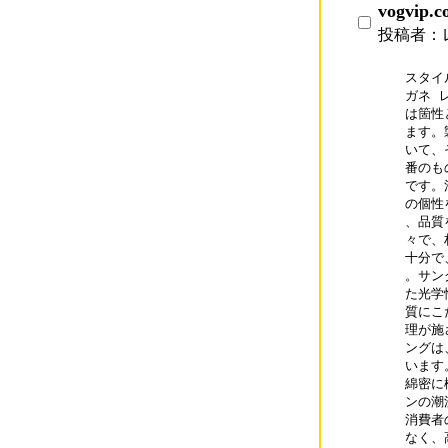
vogvi
投稿者：
スタイ
ガネ レ
は箇性
ます。
いて、
番のも
です。
の個性
、品質
々で、
十分で
。サン
た光学
質にこ
理が施
ングは
います
綿密に
ンの潮
消費者
なく、