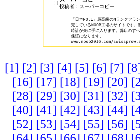
投稿者：スーパーコピー
「日本NO.1」最高級のNランクフラ
売しているNOOB工場のサイトです。
時計が楽に手に入ります。弊店のすべ
保証になります。

[1]
[2]
[3]
[4]
[5]
[6]
[7]
[8
[16]
[17]
[18]
[19]
[20]
[
[28]
[29]
[30]
[31]
[32]
[
[40]
[41]
[42]
[43]
[44]
[
[52]
[53]
[54]
[55]
[56]
[
[64]
[65]
[66]
[67]
[68]
[