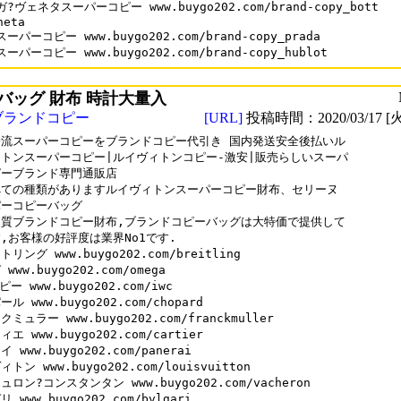
?ヴェネタスーパーコピー www.buygo202.com/brand-copy_bott

eta

ーパーコピー www.buygo202.com/brand-copy_prada

バッグ 財布 時計大量入
ブランドコピー
[URL]
投稿時間：2020/03/17 [火
流スーパーコピーをブランドコピー代引き 国内発送安全後払いル

トンスーパーコピー|ルイヴィトンコピー-激安|販売らしいスーパ

ーブランド専門通販店

ての種類がありますルイヴィトンスーパーコピー財布、セリーヌ

ーコピーバッグ

質ブランドコピー財布,ブランドコピーバッグは大特価で提供して

,お客様の好評度は業界No1です.

リング www.buygo202.com/breitling

www.buygo202.com/omega

ピー www.buygo202.com/iwc

ル www.buygo202.com/chopard

ミュラー www.buygo202.com/franckmuller

エ www.buygo202.com/cartier

 www.buygo202.com/panerai

トン www.buygo202.com/louisvuitton

ロン?コンスタンタン www.buygo202.com/vacheron
