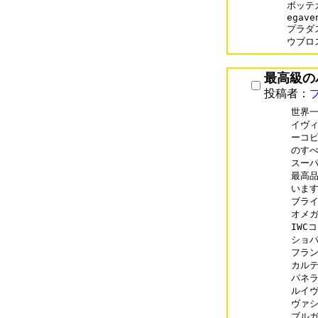
ボッテガ
egaven
プラダス
最高級の
投稿者：
世界一
イヴィ
ーコピ
のすべ
スーパ
最高品
います
ブライト
オメガ 
IWCコ
ショパー
フランク
カルティ
パネライ
ルイヴィ
ヴァシュ