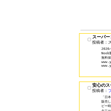
スーパー
投稿者：
202
Noo
無料保
www.y
www.
安心のス
投稿者：
「日本
販売し
ピー時
セリーヌ