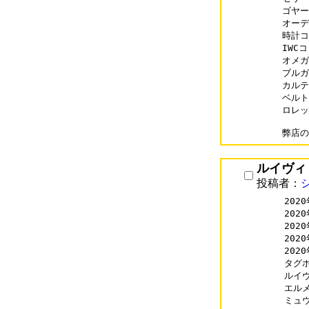
ゴヤール
オーデマ
時計コピ
IWCコ
オメガコ
ブルガリ
カルティ
ベルトコ
ロレック
ルイヴィ
投稿者：
202
202
202
202
202
タグホイ
ルイヴィ
エルメス
ミュウミ