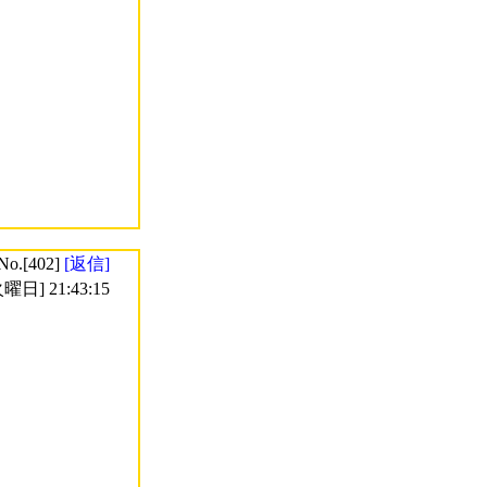
No.[402]
[返信]
曜日] 21:43:15