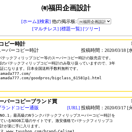
㈲福田企画設計
[ホーム]
[検索]
他の掲示板:
[マルチレス]
[標題一覧]
[ツリー]
コピー時計
スーパーコピー時計
投稿時間：2020/03/18 [水
0パテックフィリップコピー等のスーパーコピー時計の販売店です。

b製のパテックフィリップコピー時計のみ取り扱っていますので、3年

証になります。日本全国送料手数料無料です。

amada777.com/

yamada777.com/goodpros/bigclass_61581p1.html

ーパーコピーブランド買
ブランドコピー通販
[URL]
投稿時間：2020/03/17 [火
NO.1」最高級のNランクパテックフィリップスーパーコピー時計を

ているNOOB工場のサイトです。激安価格でパテックフィリップコ

計が楽に手に入ります。

 www.tyushop.com/brand-Celine1
