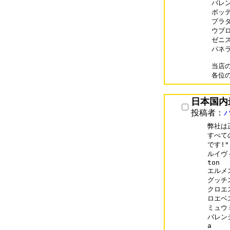
バレンシ
ボッテガ
プラダ 
ウブロ 
ゼニス 
パネライ
当店の
日本国内
投稿者：
弊社は
すべて
です!"

ルイヴィ
ton

エルメス
グッチス
クロエス
ロエベス
ミュウミ
バレンシ
a
