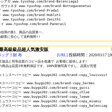
アガ www.tyushop.com/brand-Balenciaga1

ヴェネタ www.tyushop.com/brand-Bottegaveneta1

www.tyushop.com/brand-Prada1

www.tyushop.com/brand-Hublot1

www.tyushop.com/brand-Zenith1

 www.tyushop.com/brand-Panerai1

信用の第1、商品の品質第一.

最高級級品超人気激安販
バッグ┃財 布
[URL]
投稿時間：2020/03/17 [火
正規品と同等品質のコピー品を低価で お客様に提供します!

の商品は品質2年無料保証です。100%実物写真ですし、品質が完璧

トンスーパーコピー www.buygo202.com/brand-copy_louisvuit

スーパーコピー www.buygo202.com/brand-copy_hermes

ーパーコピー www.buygo202.com/brand-copy_gucci

ーパーコピー www.buygo202.com/brand-copy_chloe

ーパーコピー www.buygo202.com/brand-copy_loewe

ュウスーパーコピー www.buygo202.com/brand-copy_miumiu

アガスーパーコピー www.buygo202.com/brand-copy_balenciag
