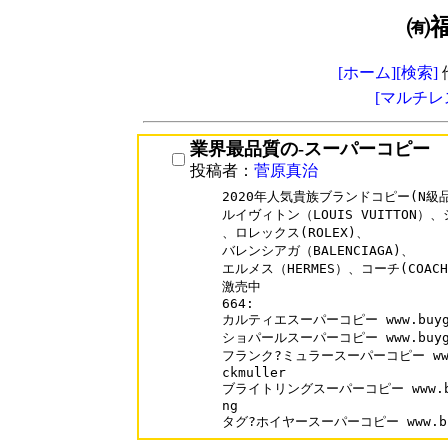
㈲
[ホーム]
[検索]
[マルチレ
業界最品質の-スーパーコピー
投稿者：
菅原真治
2020年人気貴族ブランドコピー(N級品
ルイヴィトン（LOUIS VUITTON）、
、ロレックス(ROLEX)、

バレンシアガ（BALENCIAGA)、

エルメス（HERMES）、コーチ(COACH
激売中

664:

カルティエスーパーコピー www.buygo20
ショパールスーパーコピー www.buygo20
フランク?ミュラースーパーコピー www.buy
ckmuller

ブライトリングスーパーコピー www.buygo
ng
