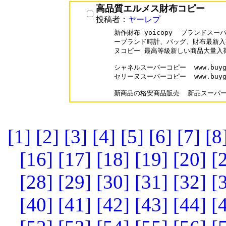
高品質エルメス財布コピー
投稿者：
ヤーレプ
新作財布 yoicopy  ブランドス
ーブランド時計、バッグ、財布最新入荷
ヌコピー 最高等級新しい商品大量入荷
シャネルスーパーコピー  www.buygo20
セリーヌスーパーコピー  www.buygo20
[1]
[2]
[3]
[4]
[5]
[6]
[7]
[8
[16]
[17]
[18]
[19]
[20]
[
[28]
[29]
[30]
[31]
[32]
[
[40]
[41]
[42]
[43]
[44]
[