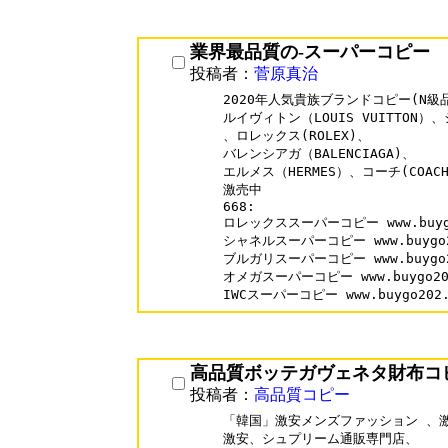
業界最品質の-スーパーコピー
投稿者：
菅原真治
2020年人気貴族ブランドコピー(N級品
ルイヴィトン（LOUIS VUITTON）、
、ロレックス(ROLEX)、

バレンシアガ（BALENCIAGA)、

エルメス（HERMES）、コーチ(COACH
激売中

668:

ロレックススーパーコピー www.buygo20
シャネルスーパーコピー www.buygo202.
ブルガリスーパーコピー www.buygo202.
オメガスーパーコピー www.buygo202.c
高品質ボッテガヴェネタ財布コ
投稿者：
高品質コピー
「韓国」激安メンズファッション 、激安
激安、シュプリーム通販専門店、
