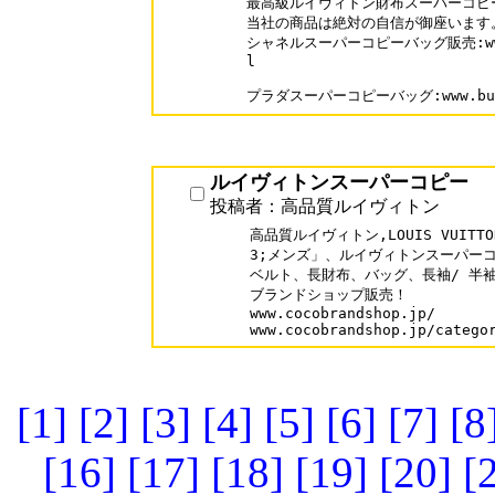
最高級ルイヴィトン財布スーパーコピー
当社の商品は絶対の自信が御座います。
シャネルスーパーコピーバッグ販売:www.bu
l

プラダスーパーコピーバッグ:www.buyoo
ルイヴィトンスーパーコピー
投稿者：高品質ルイヴィトン
高品質ルイヴィトン,LOUIS VUITT
3;メンズ」、ルイヴィトンスーパーコ
ベルト、長財布、バッグ、長袖/ 半袖T
ブランドショップ販売！

www.cocobrandshop.jp/

www.cocobrandshop.jp/catego
[1]
[2]
[3]
[4]
[5]
[6]
[7]
[8
[16]
[17]
[18]
[19]
[20]
[