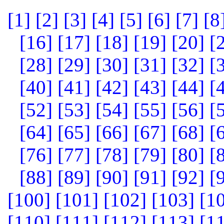
[1]
[2]
[3]
[4]
[5]
[6]
[7]
[8
[16]
[17]
[18]
[19]
[20]
[
[28]
[29]
[30]
[31]
[32]
[
[40]
[41]
[42]
[43]
[44]
[
[52]
[53]
[54]
[55]
[56]
[
[64]
[65]
[66]
[67]
[68]
[
[76]
[77]
[78]
[79]
[80]
[
[88]
[89]
[90]
[91]
[92]
[
[100]
[101]
[102]
[103]
[1
[110]
[111]
[112]
[113]
[1