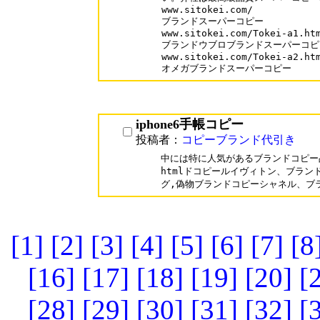
www.sitokei.com/

ブランドスーパーコピー

www.sitokei.com/Tokei-a1.htm
ブランドウブロブランドスーパーコピー
www.sitokei.com/Tokei-a2.htm
オメガブランドスーパーコピー
iphone6手帳コピー
投稿者：
コピーブランド代引き
中には特に人気があるブランドコピー品がブラ
htmlドコピールイヴィトン、ブラン
グ,偽物ブランドコピーシャネル、ブ
[1]
[2]
[3]
[4]
[5]
[6]
[7]
[8
[16]
[17]
[18]
[19]
[20]
[
[28]
[29]
[30]
[31]
[32]
[