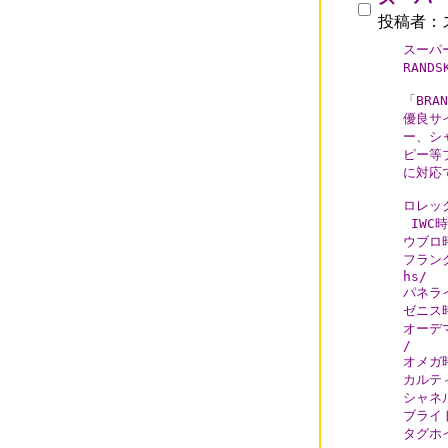
投稿者：
スーパ
RANDS
「BRA
優良サ
ー、シ
ピー等
に対応で
ロレック
 IWC時
ウブロ時計
フランク
hs/

パネライ時
ゼニス時計
オーデマピ
/

オメガ時計
カルティ
シャネルJ
ブライト
タグホイ