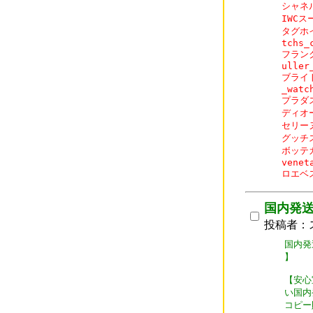
シャネル
IWCスー
タグホイ
tchs_c
フランク
uller
ブライト
_watch
プラダスー
ディオー
セリーヌ
グッチスー
ボッテガ
veneta
ロエベス
国内発
投稿者：
国内発
】

【安心
い国内
コピー