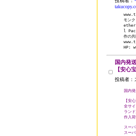
投稿者：
takucopy.
www.
モンク
eth
l Pa
作の共
www.
HP: 
国内発
【安心
投稿者：
国内発
【安心
全サイ
ランド
作入荷
スーパー
スーパー