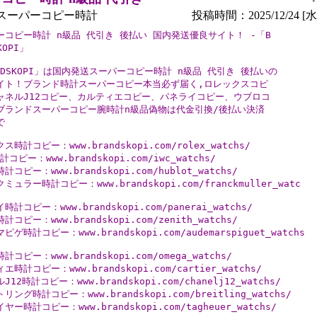
スーパーコピー時計
投稿時間：2025/12/24 [水曜
ーコピー時計 n級品 代引き 後払い 国内発送優良サイト！ -「B

KOPI」

NDSKOPI」は国内発送スーパーコピー時計 n級品 代引き 後払いの

イト！ブランド時計スーパーコピー本当必ず届く,ロレックスコピ

ャネルJ12コピー、カルティエコピー、パネライコピー、ウブロコ

ブランドスーパーコピー腕時計n級品偽物は代金引換/後払い決済



ス時計コピー：www.brandskopi.com/rolex_watchs/

計コピー：www.brandskopi.com/iwc_watchs/

コピー：www.brandskopi.com/hublot_watchs/

ミュラー時計コピー：www.brandskopi.com/franckmuller_watc

計コピー：www.brandskopi.com/panerai_watchs/

コピー：www.brandskopi.com/zenith_watchs/

ゲ時計コピー：www.brandskopi.com/audemarspiguet_watchs

コピー：www.brandskopi.com/omega_watchs/

エ時計コピー：www.brandskopi.com/cartier_watchs/

12時計コピー：www.brandskopi.com/chanelj12_watchs/

リング時計コピー：www.brandskopi.com/breitling_watchs/

ヤー時計コピー：www.brandskopi.com/tagheuer_watchs/