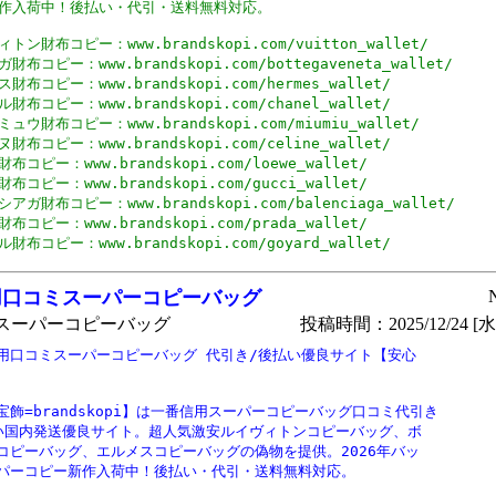
作入荷中！後払い・代引・送料無料対応。

トン財布コピー：www.brandskopi.com/vuitton_wallet/

財布コピー：www.brandskopi.com/bottegaveneta_wallet/

財布コピー：www.brandskopi.com/hermes_wallet/

財布コピー：www.brandskopi.com/chanel_wallet/

ュウ財布コピー：www.brandskopi.com/miumiu_wallet/

財布コピー：www.brandskopi.com/celine_wallet/

布コピー：www.brandskopi.com/loewe_wallet/

布コピー：www.brandskopi.com/gucci_wallet/

アガ財布コピー：www.brandskopi.com/balenciaga_wallet/

布コピー：www.brandskopi.com/prada_wallet/

財布コピー：www.brandskopi.com/goyard_wallet/
用口コミスーパーコピーバッグ
スーパーコピーバッグ
投稿時間：2025/12/24 [水曜
用口コミスーパーコピーバッグ 代引き/後払い優良サイト【安心

宝飾=brandskopi】は一番信用スーパーコピーバッグ口コミ代引き

い国内発送優良サイト。超人気激安ルイヴィトンコピーバッグ、ボ

コピーバッグ、エルメスコピーバッグの偽物を提供。2026年バッ

パーコピー新作入荷中！後払い・代引・送料無料対応。
