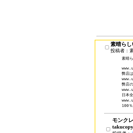
素晴らしいu
投稿者：素晴
素晴らし
www.
弊店は
www.
弊店の
www.
日本全
www.
モンク
takucop