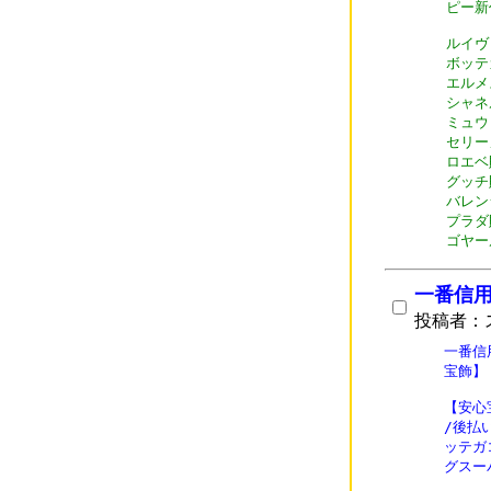
ピー新
ルイヴィ
ボッテガ
エルメス
シャネル
ミュウミ
セリーヌ
ロエベ財
グッチ財
バレンシ
プラダ財
ゴヤール
一番信
投稿者：
一番信
宝飾】

【安心
/後払
ッテガ
グスー