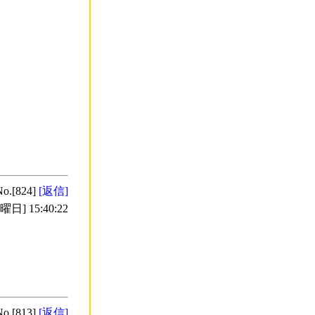
No.[824]
[返信]
日] 15:40:22
No.[813]
[返信]