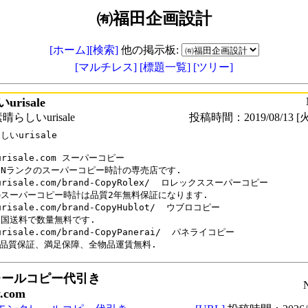
㈲福田企画設計
[ホーム]
[検索]
他の掲示板:
[マルチレス]
[標題一覧]
[ツリー]
risale
らしいurisale
投稿時間：2019/08/13 [火
いurisale

urisale.com スーパーコピー

Nランクのスーパーコピー時計の専売店です.

urisale.com/brand-CopyRolex/  ロレックススーパーコピー

スーパーコピー時計は品質2年無料保証になります. 

urisale.com/brand-CopyHublot/  ウブロコピー

国送料で数量無料です.

urisale.com/brand-CopyPanerai/  パネライコピー

レールコピー代引き
y.com