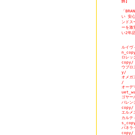
飾】

「BRA
い 安
ンドス
ーを激
い2年
ルイヴィ
n_copy
ロレック
copy/

ウブロスー
y/

オメガスー
/

オーデマ
uet_w
ゴヤール
バレンシ
copy/

エルメス
カルティ
s_copy
パネライス
copy/
