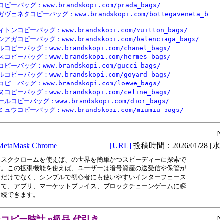
ピーバッグ：www.brandskopi.com/prada_bags/

ヴェネタコピーバッグ：www.brandskopi.com/bottegaveneta_b

トンコピーバッグ：www.brandskopi.com/vuitton_bags/

アガコピーバッグ：www.brandskopi.com/balenciaga_bags/

コピーバッグ：www.brandskopi.com/chanel_bags/

コピーバッグ：www.brandskopi.com/hermes_bags/

ピーバッグ：www.brandskopi.com/gucci_bags/

コピーバッグ：www.brandskopi.com/goyard_bags/

ピーバッグ：www.brandskopi.com/loewe_bags/

コピーバッグ：www.brandskopi.com/celine_bags/

ルコピーバッグ：www.brandskopi.com/dior_bags/

ュウコピーバッグ：www.brandskopi.com/miumiu_bags/
MetaMask Chrome
[URL]
投稿時間：2026/01/28 [水曜
マスククロームを使えば、の世界を簡単かつスピーディーに探索で

す。この拡張機能を使えば、ユーザーは暗号資産の送受信や保管が

るだけでなく、シンプルで初心者にも使いやすいインターフェース

して、アプリ、マーケットプレイス、ブロックチェーンゲームに瞬

接続できます。
コピー時計 n級品 代引き