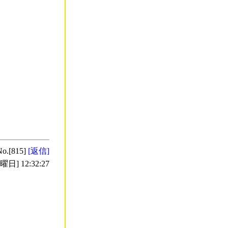
No.[815]
[返信]
日] 12:32:27