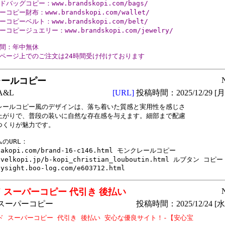
バッグコピー：www.brandskopi.com/bags/

コピー財布：www.brandskopi.com/wallet/

コピーベルト：www.brandskopi.com/belt/

コピージュエリー：www.brandskopi.com/jewelry/

間：年中無休

ページ上でのご注文は24時間受け付けております 
レールコピー
&L
[URL]
投稿時間：2025/12/29 [月曜
レールコピー風のデザインは、落ち着いた質感と実用性を感じさ

上がりで、普段の装いに自然な存在感を与えます。細部まで配慮

つくりが魅力です。

のURL：

aakopi.com/brand-16-c146.html モンクレールコピー

evelkopi.jp/b-kopi_christian_louboutin.html ルブタン コピー

pysight.boo-log.com/e603712.html
 スーパーコピー 代引き 後払い
スーパーコピー
投稿時間：2025/12/24 [水曜
ド スーパーコピー 代引き 後払い 安心な優良サイト！-【安心宝
