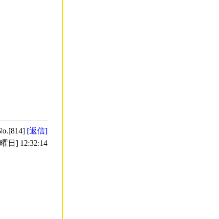
No.[814]
[返信]
日] 12:32:14