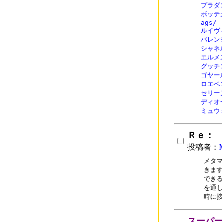
プラダコ
ボッテガ
ags/

ルイヴィ
バレンシ
シャネル
エルメス
グッチコ
ゴヤール
ロエベコ
セリーヌ
ディオー
ミュウミ
Ｒｅ：
投稿者：
メタ
きま
でき
を通
時に
スーパー