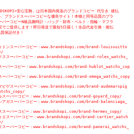
NDSKOPI=安心宝飾」は日本国内発送のブランドコピー 代引き 後払

心、ブランドスーパーコピーな優良サイト！本物と同等品質のブラ

ーパーコピーN級品腕時計・バッグ・財布・ベルト・指輪・マフラ

安でご提供します！即日発送で最短5日届く！全品代金引換・後払

品質保証付き！

トンスーパーコピー：www.brandskopi.com/brand-louisvuitto

/

ススーパーコピー：www.brandskopi.com/brand-rolex_watchs_

パーコピー：www.brandskopi.com/brand-hublot_watchs_cop

パーコピー：www.brandskopi.com/brand-omega_watchs_copy

ピゲスーパーコピー：www.brandskopi.com/brand-audemarspig

atchs_copy/

スーパーコピー：www.brandskopi.com/brand-goyard_copy/

アガスーパーコピー：www.brandskopi.com/brand-balenciaga_

スーパーコピー：www.brandskopi.com/brand-hermes_copy/

エスーパーコピー：www.brandskopi.com/brand-cartier_watch

/

ーパーコピー：www.brandskopi.com/brand-panerai_watchs_
