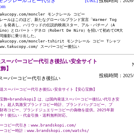
モンクレールコピー代引き
[URL]
投稿時間：2026/0
com
takucopy.com/moncler モンクレール コピー

レールはこのほど、新たなグローバルブランド宣言「Warmer Tog

er」を発表し、ハリウッドの伝説的映画スター、アル・パチーノ（A

cino）とロバート・デネロ（Robert De Niro）を招いて初めてCM大

同撮影に乗り出した。

takucopy.com/moncler-tshirit モンクレール コピー Tシャツ

www.takucopy.com/ スーパーコピー後払い
送スーパーコピー代引き後払い安全サイト
宝飾】
投稿時間：2025/1
スーパーコピー代引き後払い
送スーパーコピー代引き後払い安全サイト【安心宝飾】

宝飾=brandskopi】は、は国内発送スーパーコピー後払い代引き安

ト。超人気激安ブランドコピー時計、ブランドバッグコピー、ブ

財布コピー、ブランドジュエリーコピーの偽物を提供。2025年新

中！後払い・代金引換・送料無料対応。

コピー代引き：www.brandskopi.com/

コピー時計：www.brandskopi.com/watchs/
